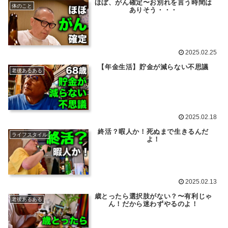
ほぼ、がん確定〜お別れを言う時間は
体のこと
ありそう・・・
2025.02.25
【年金生活】貯金が減らない不思議
老後あるある
2025.02.18
終活？暇人か！死ぬまで生きるんだ
ライフスタイル
よ！
2025.02.13
歳とったら選択肢がない？〜有利じゃ
老後あるある
ん！だから迷わずやるのよ！