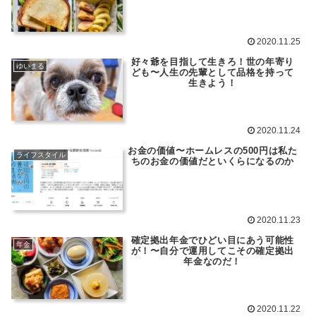
2020.11.25
好々爺を目指して生きろ！世の年寄り
ゆいまる
ども〜人生の先輩として品格を持って
生きよう！
2020.11.24
お金の価値〜ホームレスの500円は私た
ライフスタイル
ちのお金の価値だといくらになるのか
2020.11.23
確定拠出年金でひどい目にあう可能性
年金
が！〜自分で運用してこその確定拠出
年金なのだ！
2020.11.22