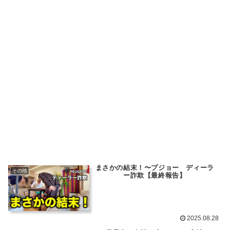
まさかの結末！〜プジョー ディーラ
その他
ー詐欺【最終報告】
2025.08.28