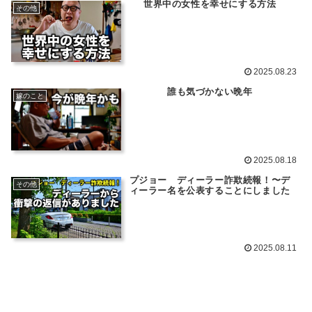
世界中の女性を幸せにする方法
その他
2025.08.23
誰も気づかない晩年
嫁のこと
2025.08.18
プジョー ディーラー詐欺続報！〜デ
その他
ィーラー名を公表することにしました
2025.08.11