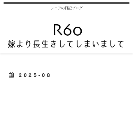
シニアの日記ブログ
2025-08