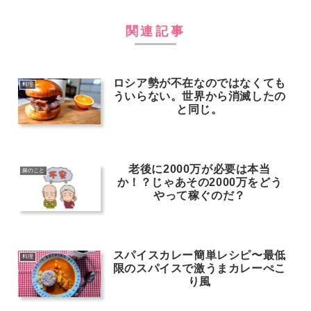
関連記事
ロシア勢が不在なのではなくても
料理
ういらない。世界から消滅したの
と同じ。
老後に2000万が必要は本当
嫁のこと
か！？じゃあその2000万をどう
やって稼ぐのだ？
スパイスカレー簡単レシピ〜最低
料理
限のスパイスで激うまカレーぺこ
り風