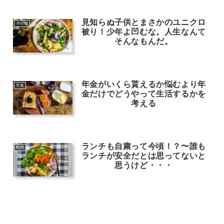
見知らぬ子供とまさかのユニクロ
その他
被り！少年よ凹むな。人生なんて
そんなもんだ。
年金がいくら貰えるか悩むより年
年金
金だけでどうやって生活するかを
考える
ランチも自粛って今頃！？〜誰も
料理
ランチが安全だとは思ってないと
思うけど・・・