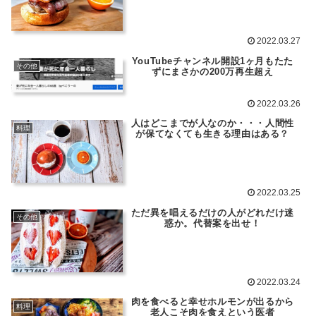
2022.03.27
YouTubeチャンネル開設1ヶ月もたた
その他
ずにまさかの200万再生超え
2022.03.26
人はどこまでが人なのか・・・人間性
料理
が保てなくても生きる理由はある？
2022.03.25
ただ異を唱えるだけの人がどれだけ迷
その他
惑か。代替案を出せ！
2022.03.24
肉を食べると幸せホルモンが出るから
料理
老人こそ肉を食えという医者