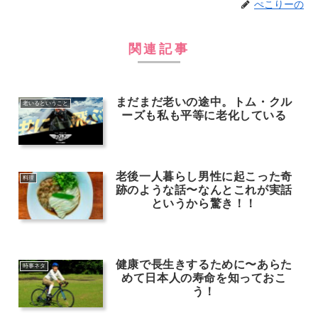
ぺこりーの
関連記事
まだまだ老いの途中。トム・クル
老いるということ
ーズも私も平等に老化している
老後一人暮らし男性に起こった奇
料理
跡のような話〜なんとこれが実話
というから驚き！！
健康で長生きするために〜あらた
時事ネタ
めて日本人の寿命を知っておこ
う！