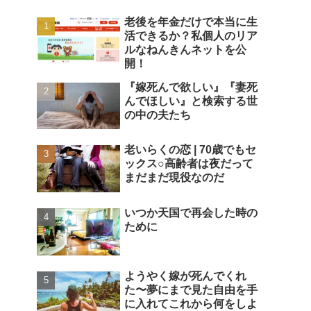
老後を年金だけで本当に生
活できるか？私個人のリア
ルなねんきんネットを公
開！
『嫁死んで欲しい』『妻死
んでほしい』と検索する世
の中の夫たち
老いらくの恋 | 70歳でもセ
ックス○高齢者は夜だって
まだまだ現役なのだ
いつか天国で再会した時の
ために
ようやく嫁が死んでくれ
た〜夢にまで見た自由を手
に入れてこれから何をしよ