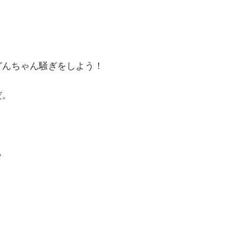
どんちゃん騒ぎをしよう！
だ。
ら