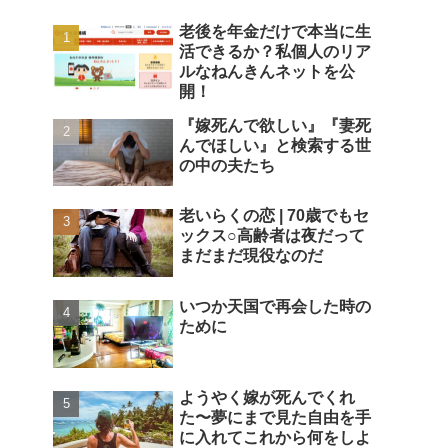
老後を年金だけで本当に生
活できるか？私個人のリア
ルなねんきんネットを公
開！
『嫁死んで欲しい』『妻死
んでほしい』と検索する世
の中の夫たち
老いらくの恋 | 70歳でもセ
ックス○高齢者は夜だって
まだまだ現役なのだ
いつか天国で再会した時の
ために
ようやく嫁が死んでくれ
た〜夢にまで見た自由を手
に入れてこれから何をしよ