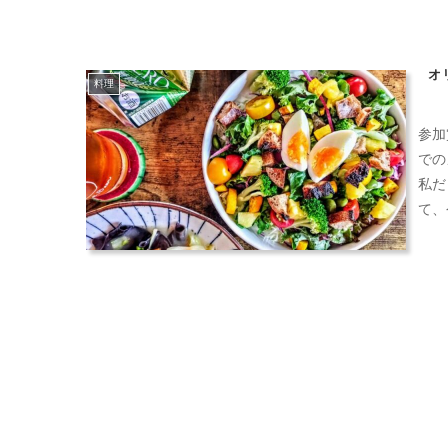
オ
料理
参加
での
私だ
て、