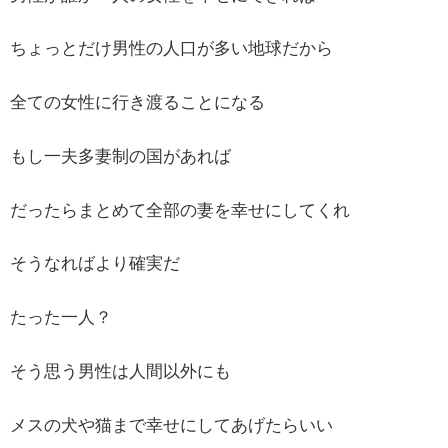
ちょっとだけ男性の人口が多い地球だから
全ての女性に行き渡ることになる
もし一夫多妻制の国があれば
だったらまとめて全部の妻を幸せにしてくれ
そうなればより確実だ
たった一人？
そう思う男性は人間以外にも
メスの犬や猫まで幸せにしてあげたらいい