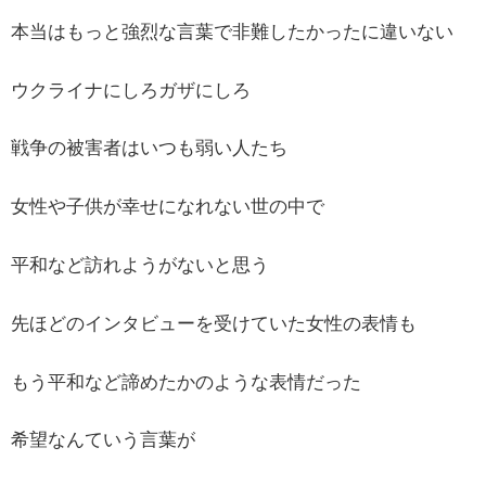
本当はもっと強烈な言葉で非難したかったに違いない
ウクライナにしろガザにしろ
戦争の被害者はいつも弱い人たち
女性や子供が幸せになれない世の中で
平和など訪れようがないと思う
先ほどのインタビューを受けていた女性の表情も
もう平和など諦めたかのような表情だった
希望なんていう言葉が