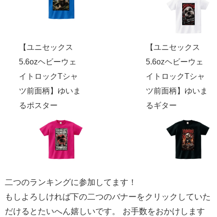
【ユニセックス
【ユニセックス
5.6ozヘビーウェ
5.6ozヘビーウェ
イトロックTシャ
イトロックTシャ
ツ前面柄】ゆいま
ツ前面柄】ゆいま
るポスター
るギター
二つのランキングに参加してます！
もしよろしければ下の二つのバナーをクリックしていた
だけるとたいへん嬉しいです。 お手数をおかけします