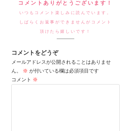
コメントありがとうございます！
いつもコメント楽しみに読んでいます。
しばらくお返事ができませんがコメント
頂けたら嬉しいです！
コメントをどうぞ
メールアドレスが公開されることはありませ
ん。
※
が付いている欄は必須項目です
コメント
※