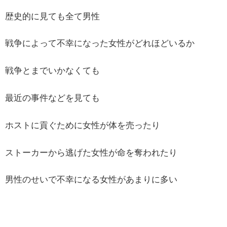
歴史的に見ても全て男性
戦争によって不幸になった女性がどれほどいるか
戦争とまでいかなくても
最近の事件などを見ても
ホストに貢ぐために女性が体を売ったり
ストーカーから逃げた女性が命を奪われたり
男性のせいで不幸になる女性があまりに多い