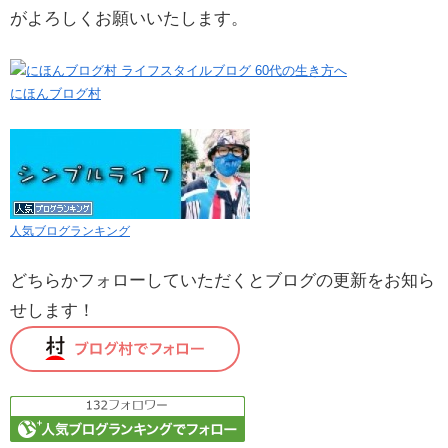
がよろしくお願いいたします。
にほんブログ村
人気ブログランキング
どちらかフォローしていただくとブログの更新をお知ら
せします！