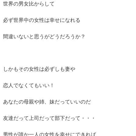
世界の男女比からして
必ず世界中の女性は幸せになれる
間違いないと思うがどうだろうか？
しかもその女性は必ずしも妻や
恋人でなくてもいい！
あなたの母親や姉、妹だっていいのだ
友達だって上司だって部下だって・・・
男性が誰か一人の女性を幸せにできれば