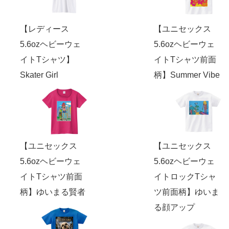
【レディース
【ユニセックス
5.6ozヘビーウェ
5.6ozヘビーウェ
イトTシャツ】
イトTシャツ前面
Skater Girl
柄】Summer Vibe
【ユニセックス
【ユニセックス
5.6ozヘビーウェ
5.6ozヘビーウェ
イトTシャツ前面
イトロックTシャ
柄】ゆいまる賢者
ツ前面柄】ゆいま
る顔アップ