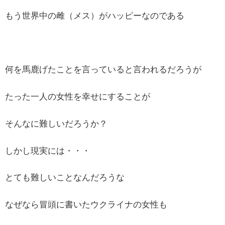
もう世界中の雌（メス）がハッピーなのである
何を馬鹿げたことを言っていると言われるだろうが
たった一人の女性を幸せにすることが
そんなに難しいだろうか？
しかし現実には・・・
とても難しいことなんだろうな
なぜなら冒頭に書いたウクライナの女性も