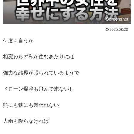
Screenshot
2025.08.23
何度も言うが
相変わらず私が住むあたりには
強力な結界が張られているようで
ドローン爆弾も飛んで来ないし
熊にも猿にも襲われない
大雨も降らなければ