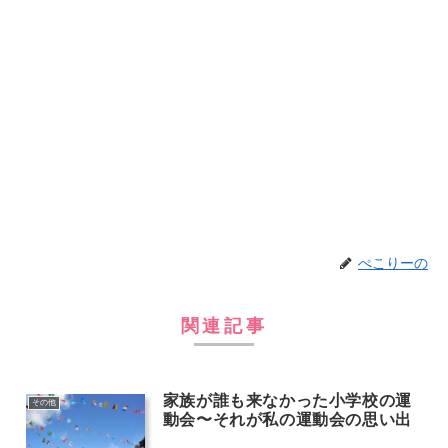
ぺこりーの
関連記事
家族が誰も来なかった小学校の運
その他
動会〜それが私の運動会の思い出