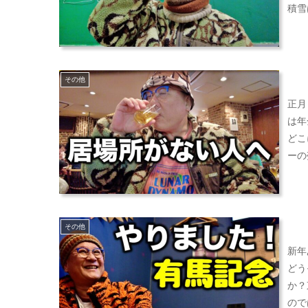
積雪
その他
正月
は年
どこ
ーの
その他
新年
どう
か？
ので