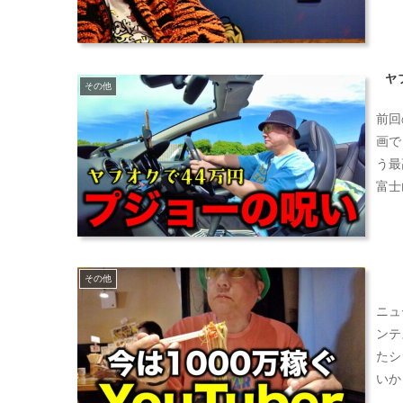
ヤ
その他
前回
画で
う最
富士
その他
ニュ
ンテ
たシ
いか