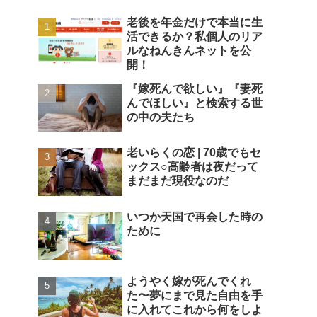
老後を年金だけで本当に生
活できるか？私個人のリア
ルなねんきんネットを公
開！
『嫁死んで欲しい』『妻死
んでほしい』と検索する世
の中の夫たち
老いらくの恋 | 70歳でもセ
ックス○高齢者は夜だって
まだまだ現役なのだ
いつか天国で再会した時の
ために
ようやく嫁が死んでくれ
た〜夢にまで見た自由を手
に入れてこれから何をしよ