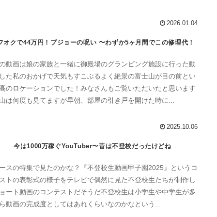
2026.01.04
フオクで44万円！プジョーの呪い 〜わずか5ヶ月間でこの修理代！
の動画は娘の家族と一緒に御殿場のグランピング施設に行った動
した私のおかげで天気もすこぶるよく絶景の富士山が目の前とい
高のロケーションでした！みなさんもご覧いただいたと思います
山は何度も見てますが早朝、部屋の引き戸を開けた時に...
2025.10.06
今は1000万稼ぐYouTuber〜昔は不登校だったけどね
ースの特集で見たのかな？『不登校生動画甲子園2025』というコ
ストの表彰式の様子をテレビで偶然に見た不登校生たちが制作し
ョート動画のコンテストだそうだ不登校生は小学生や中学生が多
ら動画の完成度としてはあれくらいなのかなという...