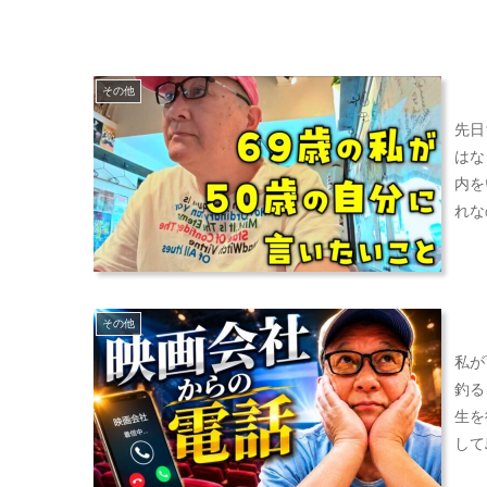
その他
先日
はな
内を
れな
その他
私が
釣る
生を
して