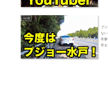
その他
プジ
ない
常磐
常を