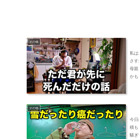
その他
私は
さす
母親
かも
その他
今日
積も
騒ぎ