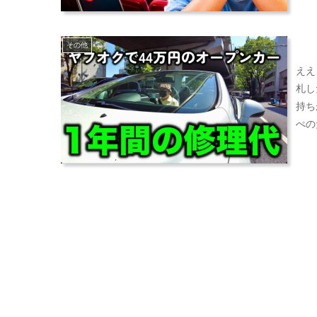
その他
ええ
札し
持ち
ぺの