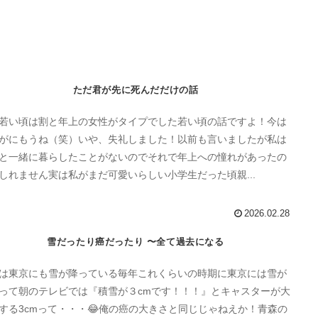
ただ君が先に死んだだけの話
若い頃は割と年上の女性がタイプでした若い頃の話ですよ！今は
がにもうね（笑）いや、失礼しました！以前も言いましたが私は
と一緒に暮らしたことがないのでそれで年上への憧れがあったの
しれません実は私がまだ可愛いらしい小学生だった頃親...
2026.02.28
雪だったり癌だったり 〜全て過去になる
は東京にも雪が降っている毎年これくらいの時期に東京には雪が
って朝のテレビでは『積雪が３cmです！！！』とキャスターが大
する3cmって・・・😂俺の癌の大きさと同じじゃねえか！青森の