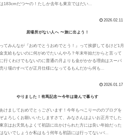
は183cmだつ〜の！たしか去年も東京ではだい...
2026.02.11
居場所がない人へ 〜旅に出よう！
ってみんなが『おめでとうおめでとう！』って挨拶してるけど1月
金支給もないのに何がめでたいんやろ？年末年始だからと言って
に行くわけでもないのに普通の月よりも金がかかる理由はスーパ
売り場のすべてが正月仕様になってるもんだから何も...
2026.01.17
やりました！有馬記念〜今年は遊んで暮らす
あけましておめでとぅございます！今年もぺこりーののブログを
ぞよろしくお願いいたしますさて、みなさんはよいお正月でした
東京はお天気もよくて初詣に出かけられた方には良い年始だった
はないでしょうか私はもう何年も初詣には行ってないバ...