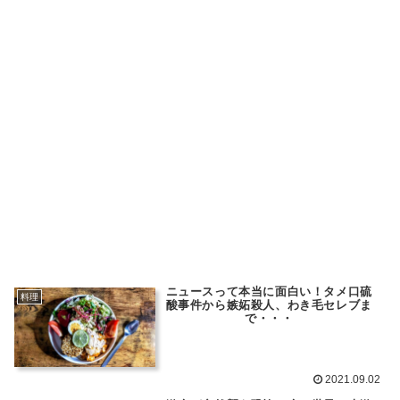
ニュースって本当に面白い！タメ口硫
料理
酸事件から嫉妬殺人、わき毛セレブま
で・・・
2021.09.02