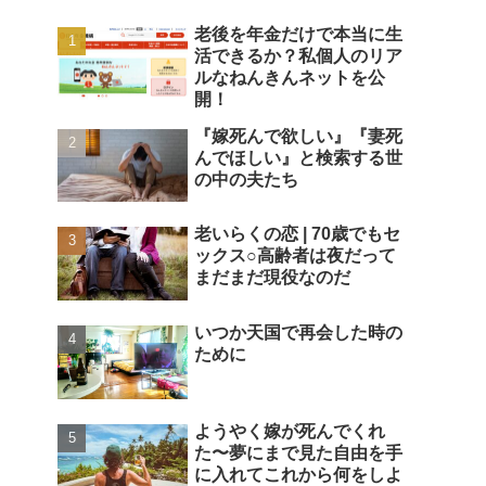
老後を年金だけで本当に生
活できるか？私個人のリア
ルなねんきんネットを公
開！
『嫁死んで欲しい』『妻死
んでほしい』と検索する世
の中の夫たち
老いらくの恋 | 70歳でもセ
ックス○高齢者は夜だって
まだまだ現役なのだ
いつか天国で再会した時の
ために
ようやく嫁が死んでくれ
た〜夢にまで見た自由を手
に入れてこれから何をしよ