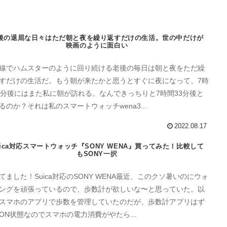
後の退屈な日々はただ朝と夜を繰り返すだけの生活。世の中だけが
映画のように面白い
線でハムスターのように回り続ける老後の毎日は朝と夜をただ繰
すだけの生活だ。もう朝が来たかと思うとすぐに夜になって、7時
3分後にはまた私に朝が訪れる。なんできっちりと7時間33分後と
るのか？それは私のスマートウォッチwena3...
2022.08.17
uica対応スマートウォッチ『SONY WENA』買ってみた！比較して
もSONY一択
てました！Suica対応のSONY WENA最近、このクソ暑いのにウォ
ングを頑張っているので、歩数計が欲しいな〜と思っていた。以
スマホのアプリで歩数を管理していたのだが、歩数計アプリはず
ON状態なのでスマホの電力消費がやたら...