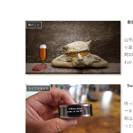
老
体のこと
山手
り返
間3
わか
S
ライフスタイル
待っ
ーキ
前は
っと