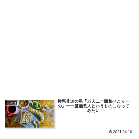
極悪非道の男『老人二十面相ぺこりー
その他
の』〜一度極悪人というものになって
みたい
2021.04.10