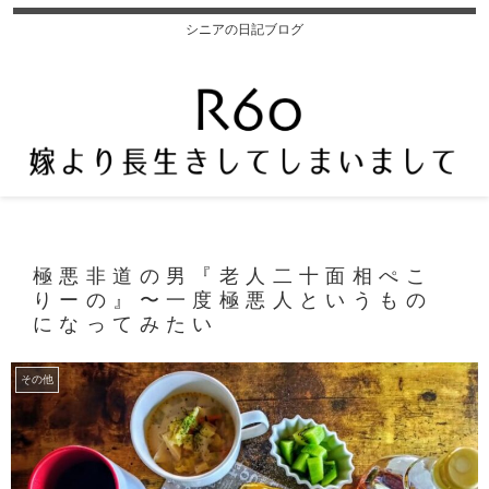
シニアの日記ブログ
極悪非道の男『老人二十面相ぺこ
りーの』〜一度極悪人というもの
になってみたい
その他