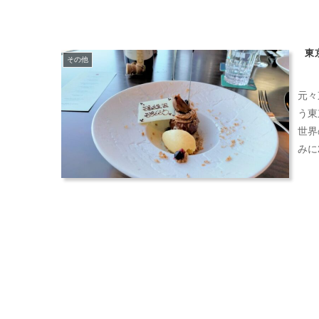
東
その他
元々
う東
世界
みに