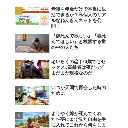
老後を年金だけで本当に生
活できるか？私個人のリア
ルなねんきんネットを公
開！
『嫁死んで欲しい』『妻死
んでほしい』と検索する世
の中の夫たち
老いらくの恋 | 70歳でもセ
ックス○高齢者は夜だって
まだまだ現役なのだ
いつか天国で再会した時の
ために
ようやく嫁が死んでくれ
た〜夢にまで見た自由を手
に入れてこれから何をしよ