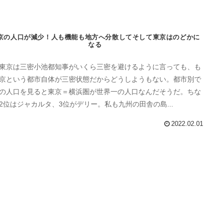
京の人口が減少！人も機能も地方へ分散してそして東京はのどかに
なる
東京は三密小池都知事がいくら三密を避けるように言っても、も
京という都市自体が三密状態だからどうしようもない。都市別で
の人口を見ると東京＝横浜圏が世界一の人口なんだそうだ。ちな
2位はジャカルタ、3位がデリー。私も九州の田舎の島...
2022.02.01