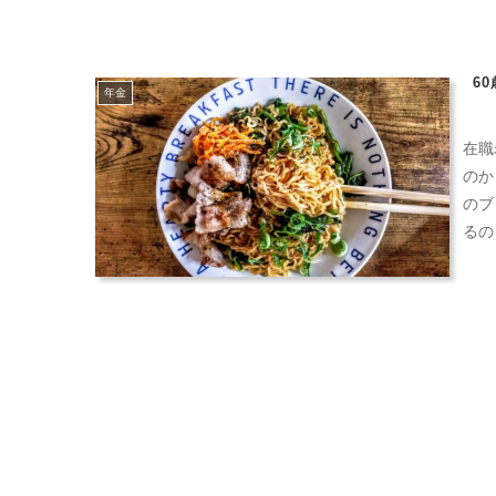
6
年金
在職
のか
のブ
るの