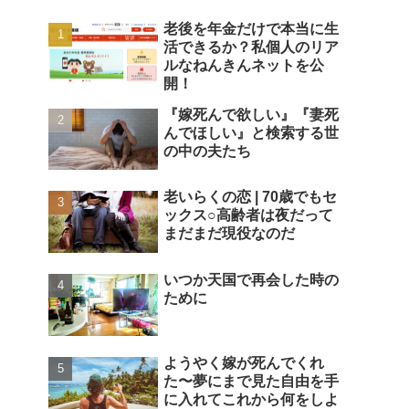
老後を年金だけで本当に生
活できるか？私個人のリア
ルなねんきんネットを公
開！
『嫁死んで欲しい』『妻死
んでほしい』と検索する世
の中の夫たち
老いらくの恋 | 70歳でもセ
ックス○高齢者は夜だって
まだまだ現役なのだ
いつか天国で再会した時の
ために
ようやく嫁が死んでくれ
た〜夢にまで見た自由を手
に入れてこれから何をしよ