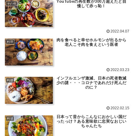
YouTubeの再生数が300万超えたと自
その他
慢して赤っ恥！
2022.04.07
肉を食べると幸せホルモンが出るから
料理
老人こそ肉を食えという医者
2022.03.23
インフルエンザ激減、日本の死者数減
料理
少の謎・・・コロナであれだけ死んだ
のに？
2022.02.15
日本って昔からこんなにおかしい国だ
料理
ったっけ？ある意味欲に忠実なおじい
ちゃんたち