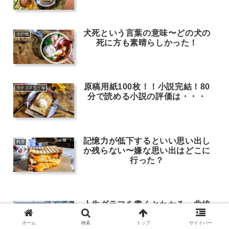
犬死という言葉の意味〜どの犬の
その他
死に方も素晴らしかった！
原稿用紙100枚！！小説完結！80
ライフスタイル
分で読める小説の評価は・・・
記憶力が低下するといい思い出し
料理
か残らない〜嫌な思い出はどこに
行った？
人生グラフを書くとわかる。曲線
ライフスタイル
はあなたが幸せだった頃を教えて
くれる
ホーム
検索
トップ
サイドバー