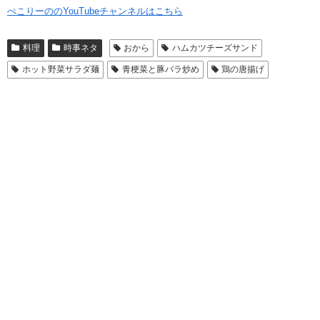
ぺこりーののYouTubeチャンネルはこちら
料理
時事ネタ
おから
ハムカツチーズサンド
ホット野菜サラダ麺
青梗菜と豚バラ炒め
鶏の唐揚げ