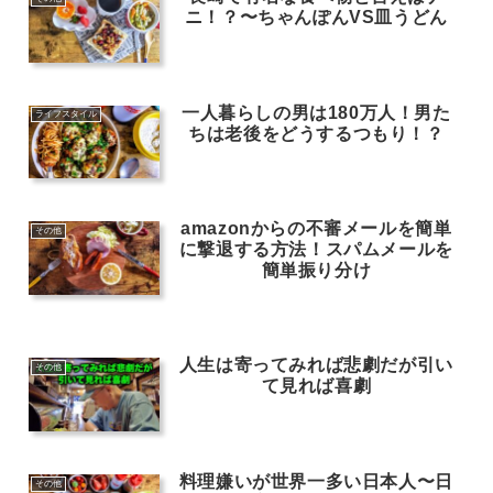
ニ！？〜ちゃんぽんVS皿うどん
一人暮らしの男は180万人！男た
ライフスタイル
ちは老後をどうするつもり！？
amazonからの不審メールを簡単
その他
に撃退する方法！スパムメールを
簡単振り分け
人生は寄ってみれば悲劇だが引い
その他
て見れば喜劇
料理嫌いが世界一多い日本人〜日
その他