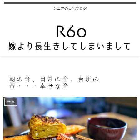
シニアの日記ブログ
朝の音、日常の音、台所の
音・・・幸せな音
その他