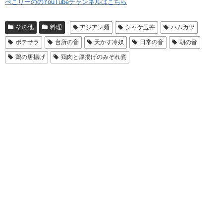
ぺこりーののYouTubeチャンネルはこちら
その他
料理
アジアン麺
シャケ玉丼
ハムカツ
ポテサラ
台所の音
天かす冷奴
日常の音
朝の音
鶏の唐揚げ
鶏肉と厚揚げのみぞれ煮