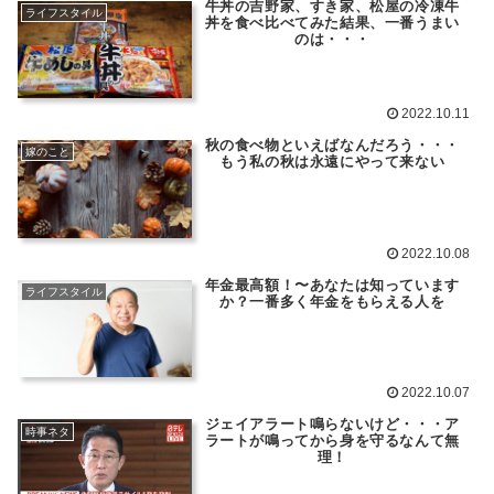
牛丼の吉野家、すき家、松屋の冷凍牛
ライフスタイル
丼を食べ比べてみた結果、一番うまい
のは・・・
2022.10.11
秋の食べ物といえばなんだろう・・・
嫁のこと
もう私の秋は永遠にやって来ない
2022.10.08
年金最高額！〜あなたは知っています
ライフスタイル
か？一番多く年金をもらえる人を
2022.10.07
ジェイアラート鳴らないけど・・・ア
時事ネタ
ラートが鳴ってから身を守るなんて無
理！