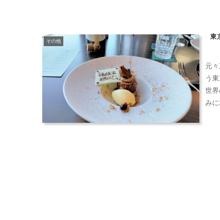
東
その他
元々
う東
世界
みに