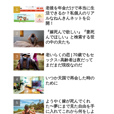
老後を年金だけで本当に生
活できるか？私個人のリア
ルなねんきんネットを公
開！
『嫁死んで欲しい』『妻死
んでほしい』と検索する世
の中の夫たち
老いらくの恋 | 70歳でもセ
ックス○高齢者は夜だって
まだまだ現役なのだ
いつか天国で再会した時の
ために
ようやく嫁が死んでくれ
た〜夢にまで見た自由を手
に入れてこれから何をしよ