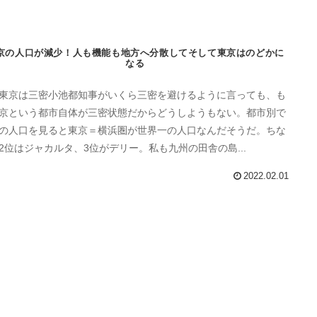
京の人口が減少！人も機能も地方へ分散してそして東京はのどかに
なる
東京は三密小池都知事がいくら三密を避けるように言っても、も
京という都市自体が三密状態だからどうしようもない。都市別で
の人口を見ると東京＝横浜圏が世界一の人口なんだそうだ。ちな
2位はジャカルタ、3位がデリー。私も九州の田舎の島...
2022.02.01