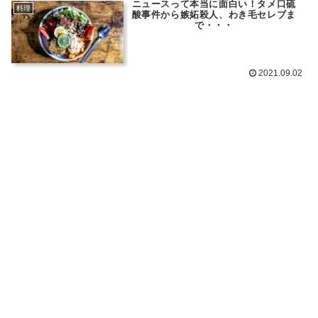
ニュースって本当に面白い！タメ口硫
料理
酸事件から嫉妬殺人、わき毛セレブま
で・・・
2021.09.02