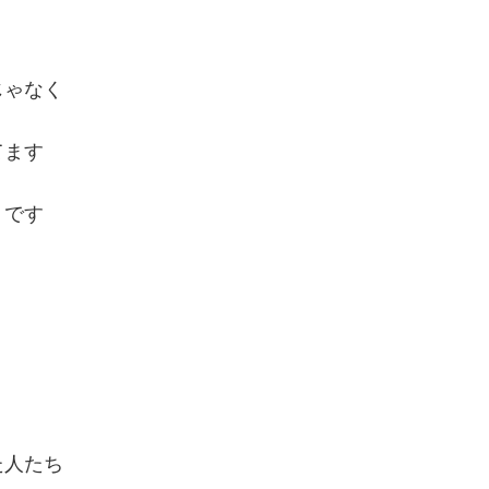
じゃなく
てます
うです
た人たち