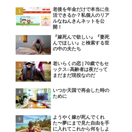
老後を年金だけで本当に生
活できるか？私個人のリア
ルなねんきんネットを公
開！
『嫁死んで欲しい』『妻死
んでほしい』と検索する世
の中の夫たち
老いらくの恋 | 70歳でもセ
ックス○高齢者は夜だって
まだまだ現役なのだ
いつか天国で再会した時の
ために
ようやく嫁が死んでくれ
た〜夢にまで見た自由を手
に入れてこれから何をしよ