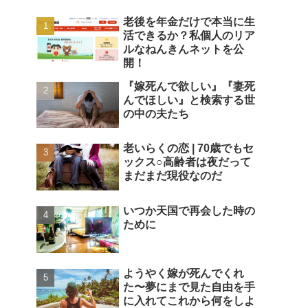
老後を年金だけで本当に生
活できるか？私個人のリア
ルなねんきんネットを公
開！
『嫁死んで欲しい』『妻死
んでほしい』と検索する世
の中の夫たち
老いらくの恋 | 70歳でもセ
ックス○高齢者は夜だって
まだまだ現役なのだ
いつか天国で再会した時の
ために
ようやく嫁が死んでくれ
た〜夢にまで見た自由を手
に入れてこれから何をしよ