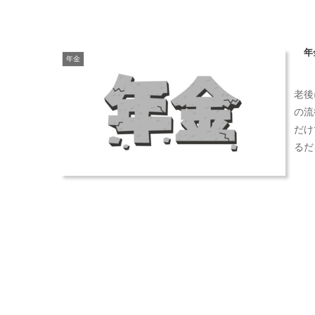
年
年金
老後
の流
だけ
るだ