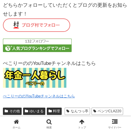
どちらかフォローしていただくとブログの更新をお知ら
せします！
ぺこりーののYouTubeチャンネルはこちら
ぺこりーののYouTubeチャンネルはこちら
その他
ゆいまる
料理
なんつっ亭
ベンツCLA220
強羅公園
海老名SA
源泉掛け流し
箱根園の水族館
ホーム
検索
トップ
サイドバー
豚骨ラーメン