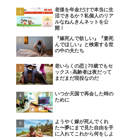
老後を年金だけで本当に生
活できるか？私個人のリア
ルなねんきんネットを公
開！
『嫁死んで欲しい』『妻死
んでほしい』と検索する世
の中の夫たち
老いらくの恋 | 70歳でもセ
ックス○高齢者は夜だって
まだまだ現役なのだ
いつか天国で再会した時の
ために
ようやく嫁が死んでくれ
た〜夢にまで見た自由を手
に入れてこれから何をしよ