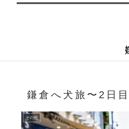
鎌倉へ犬旅〜2日
その他