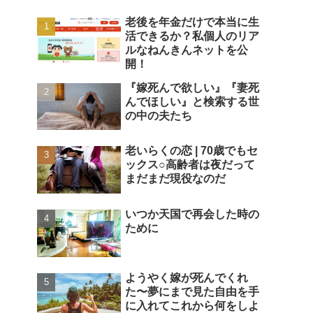
老後を年金だけで本当に生
活できるか？私個人のリア
ルなねんきんネットを公
開！
『嫁死んで欲しい』『妻死
んでほしい』と検索する世
の中の夫たち
老いらくの恋 | 70歳でもセ
ックス○高齢者は夜だって
まだまだ現役なのだ
いつか天国で再会した時の
ために
ようやく嫁が死んでくれ
た〜夢にまで見た自由を手
に入れてこれから何をしよ