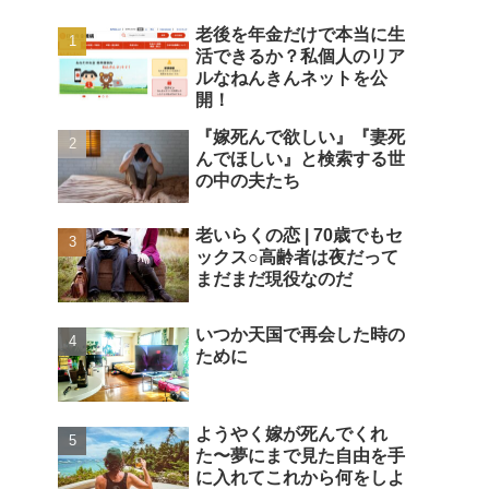
老後を年金だけで本当に生
活できるか？私個人のリア
ルなねんきんネットを公
開！
『嫁死んで欲しい』『妻死
んでほしい』と検索する世
の中の夫たち
老いらくの恋 | 70歳でもセ
ックス○高齢者は夜だって
まだまだ現役なのだ
いつか天国で再会した時の
ために
ようやく嫁が死んでくれ
た〜夢にまで見た自由を手
に入れてこれから何をしよ