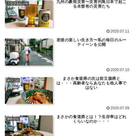
九州の豪雨災害〜災害列島日本で起こ
クラフトビール
る未曾有の災害たち
2020.07.11
老後の楽しい生き方〜私の毎日のルー
体のこと
ティーンを公開
2020.07.10
まさか食道癌の次は前立腺癌と
体のこと
は・・・高齢者ならあなたも他人事で
はない
2020.07.09
まさかの食道癌とは！？生存率はどれ
体のこと
くらいなのか・・・