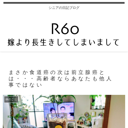
シニアの日記ブログ
まさか食道癌の次は前立腺癌と
は・・・高齢者ならあなたも他人
事ではない
体のこと