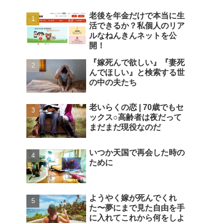
老後を年金だけで本当に生
活できるか？私個人のリア
ルなねんきんネットを公
開！
『嫁死んで欲しい』『妻死
んでほしい』と検索する世
の中の夫たち
老いらくの恋 | 70歳でもセ
ックス○高齢者は夜だって
まだまだ現役なのだ
いつか天国で再会した時の
ために
ようやく嫁が死んでくれ
た〜夢にまで見た自由を手
に入れてこれから何をしよ