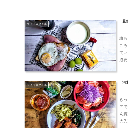
見
ライフスタイル
誰も
ころ
てい
必要
河
ライフスタイル
きっ
アで
ん貴
大先