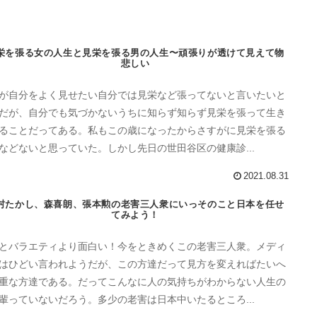
栄を張る女の人生と見栄を張る男の人生〜頑張りが透けて見えて物
悲しい
が自分をよく見せたい自分では見栄など張ってないと言いたいと
だが、自分でも気づかないうちに知らず知らず見栄を張って生き
ることだってある。私もこの歳になったからさすがに見栄を張る
などないと思っていた。しかし先日の世田谷区の健康診...
2021.08.31
村たかし、森喜朗、張本勲の老害三人衆にいっそのこと日本を任せ
てみよう！
とバラエティより面白い！今をときめくこの老害三人衆。メディ
はひどい言われようだが、この方達だって見方を変えればたいへ
重な方達である。だってこんなに人の気持ちがわからない人生の
輩っていないだろう。多少の老害は日本中いたるところ...