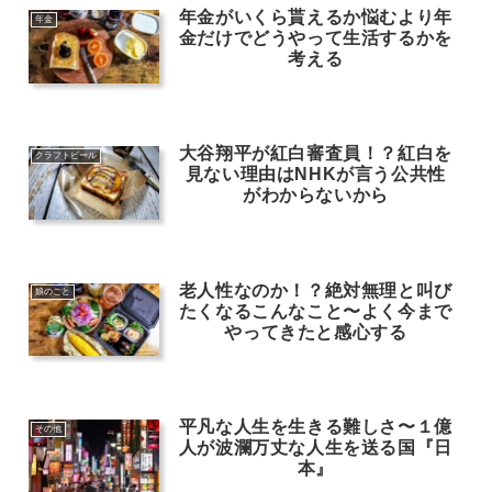
年金がいくら貰えるか悩むより年
年金
金だけでどうやって生活するかを
考える
大谷翔平が紅白審査員！？紅白を
クラフトビール
見ない理由はNHKが言う公共性
がわからないから
老人性なのか！？絶対無理と叫び
娘のこと
たくなるこんなこと〜よく今まで
やってきたと感心する
平凡な人生を生きる難しさ〜１億
その他
人が波瀾万丈な人生を送る国『日
本』