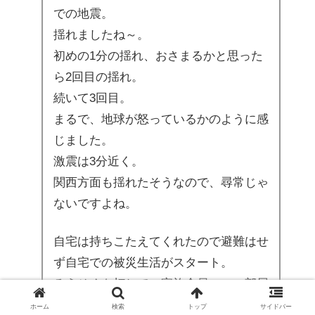
での地震。
揺れましたね～。
初めの1分の揺れ、おさまるかと思った
ら2回目の揺れ。
続いて3回目。
まるで、地球が怒っているかのように感
じました。
激震は3分近く。
関西方面も揺れたそうなので、尋常じゃ
ないですよね。
自宅は持ちこたえてくれたので避難はせ
ず自宅での被災生活がスタート。
ろうそくを灯して、家族全員一つの部屋
で何とか食事を済ませて。
ホーム
検索
トップ
サイドバー