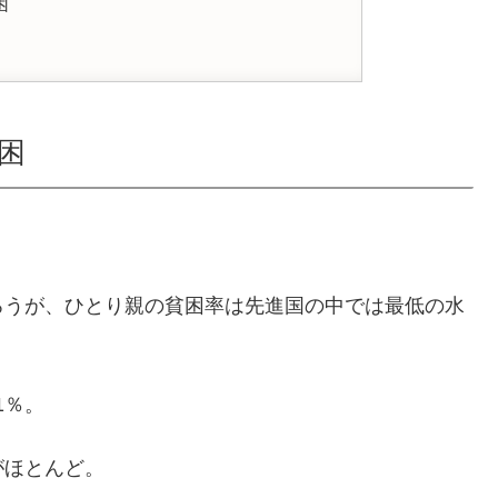
困
困
ろうが、ひとり親の貧困率は先進国の中では最低の水
1％。
がほとんど。