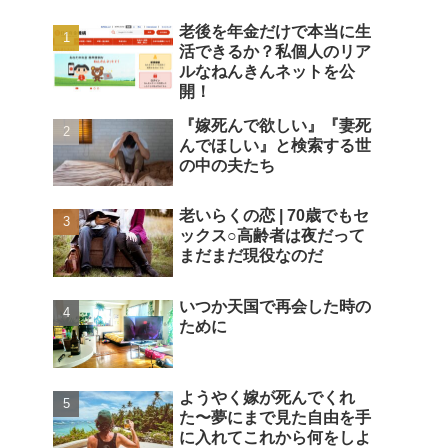
老後を年金だけで本当に生
活できるか？私個人のリア
ルなねんきんネットを公
開！
『嫁死んで欲しい』『妻死
んでほしい』と検索する世
の中の夫たち
老いらくの恋 | 70歳でもセ
ックス○高齢者は夜だって
まだまだ現役なのだ
いつか天国で再会した時の
ために
ようやく嫁が死んでくれ
た〜夢にまで見た自由を手
に入れてこれから何をしよ