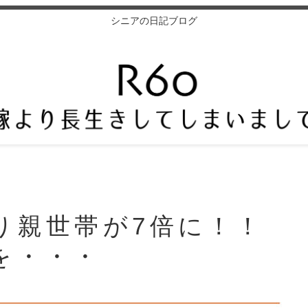
シニアの日記ブログ
り親世帯が7倍に！！
を・・・