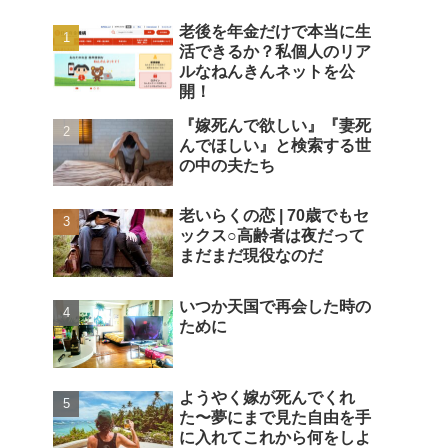
老後を年金だけで本当に生
活できるか？私個人のリア
ルなねんきんネットを公
開！
『嫁死んで欲しい』『妻死
んでほしい』と検索する世
の中の夫たち
老いらくの恋 | 70歳でもセ
ックス○高齢者は夜だって
まだまだ現役なのだ
いつか天国で再会した時の
ために
ようやく嫁が死んでくれ
た〜夢にまで見た自由を手
に入れてこれから何をしよ