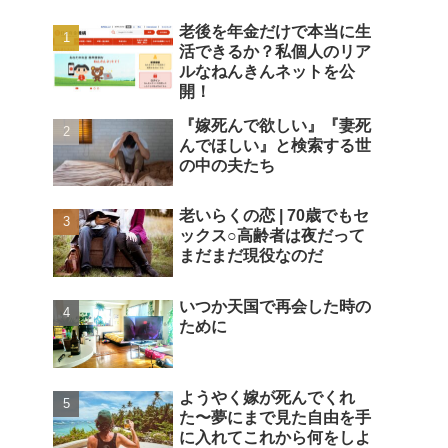
老後を年金だけで本当に生
活できるか？私個人のリア
ルなねんきんネットを公
開！
『嫁死んで欲しい』『妻死
んでほしい』と検索する世
の中の夫たち
老いらくの恋 | 70歳でもセ
ックス○高齢者は夜だって
まだまだ現役なのだ
いつか天国で再会した時の
ために
ようやく嫁が死んでくれ
た〜夢にまで見た自由を手
に入れてこれから何をしよ