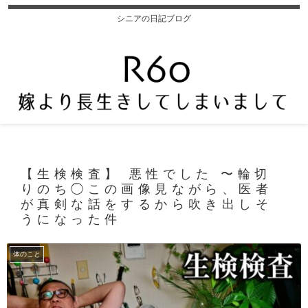
シニアの日記ブログ
【生検検査】 悪性でした 〜輪切
りのち◯この画像見ながら、医者
が真剣な話をするから吹き出しそ
うになった件
体のこと