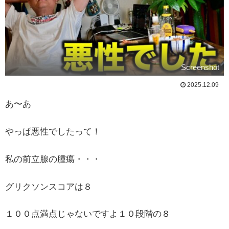
Screenshot
2025.12.09
あ〜あ
やっぱ悪性でしたって！
私の前立腺の腫瘍・・・
グリクソンスコアは８
１００点満点じゃないですよ１０段階の８