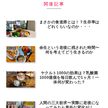
関連記事
まさかの食道癌とは！？生存率は
体のこと
どれくらいなのか・・・
余生という老後に残された時間〜
ゆいまる
何を考えてどう生きるのか
ヤクルト1000の効果は？乳酸菌
体のこと
1000億個を毎日飲んで1ヶ月！一
体何が変わった？
人間の三大欲求〜実際に老後にな
体のこと
ってみたら意外な変化が！