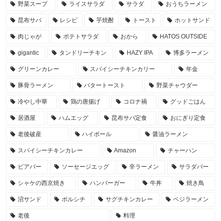
野菜スープ
ライスサラダ
サラダ
おうちラーメン
昆布サバ
レシピ
芋焼酎
トースト
ホットサンド
肉じゃが
ポテトサラダ
おから
HATOS OUTSIDE
gigantic
タンドリーチキン
HAZY IPA
博多ラーメン
グリーンカレー
スパイシーチキンカリー
年金
豚骨ラーメン
バタートースト
野菜チャウダー
冷やし中華
鶏の唐揚げ
コロナ禍
グッドごはん
居酒屋
ハムエッグ
昆布サバ定食
おにぎり定食
老後破産
ハイボール
醤油ラーメン
スパイシーチキンカレー
Amazon
チャーハン
ビアバー
ソーセージエッグ
辛ラーメン
サラダバー
シャケの西京焼き
ハンバーガー
牛丼
焼き鳥
沼サンド
ボルシチ
サグチキンカレー
ベジラーメン
老後
料理