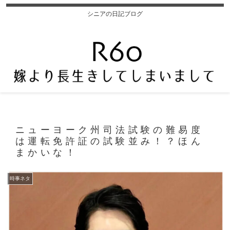
シニアの日記ブログ
ニューヨーク州司法試験の難易度
は運転免許証の試験並み！？ほん
まかいな！
時事ネタ