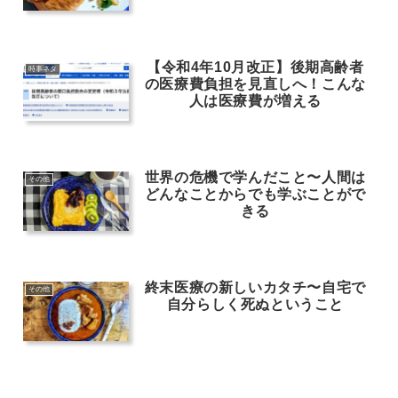
【令和4年10月改正】後期高齢者
時事ネタ
の医療費負担を見直しへ！こんな
人は医療費が増える
世界の危機で学んだこと〜人間は
その他
どんなことからでも学ぶことがで
きる
終末医療の新しいカタチ〜自宅で
その他
自分らしく死ぬということ