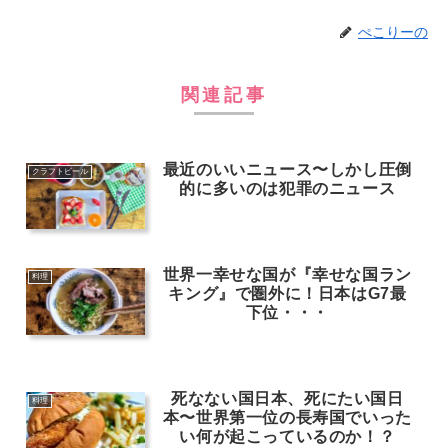
ぺこりーの
関連記事
最近のいいニュース〜しかし圧倒
クラフトビール
的に多いのは犯罪のニュース
世界一幸せな国が『幸せな国ラン
料理
キング』で圏外に！日本はG7最
下位・・・
死なない国日本、死にたい国日
料理
本〜世界第一位の長寿国でいった
い何が起こっているのか！？