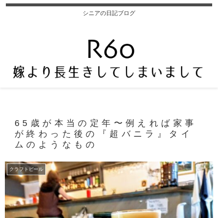
シニアの日記ブログ
65歳が本当の定年〜例えれば家事
が終わった後の『超バニラ』タイ
ムのようなもの
クラフトビール