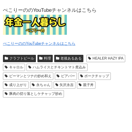
ぺこりーののYouTubeチャンネルはこちら
ぺこりーののYouTubeチャンネルはこちら
クラフトビール
料理
老後あるある
HEALER HAZY IPA
キャロル
ハムライスとチキントマト煮込み
ピーマンとツナの炒め和え
ビアバー
ポークチャップ
成り上がり
永ちゃん
矢沢永吉
親子丼
豚肉の切り落としケチャップ炒め