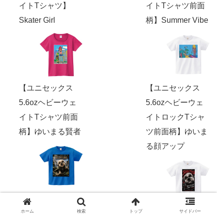
イトTシャツ】
イトTシャツ前面
Skater Girl
柄】Summer Vibe
【ユニセックス
【ユニセックス
5.6ozヘビーウェ
5.6ozヘビーウェ
イトTシャツ前面
イトロックTシャ
柄】ゆいまる賢者
ツ前面柄】ゆいま
る顔アップ
ホーム
検索
トップ
サイドバー
【ユニセックス
【ユニセックス