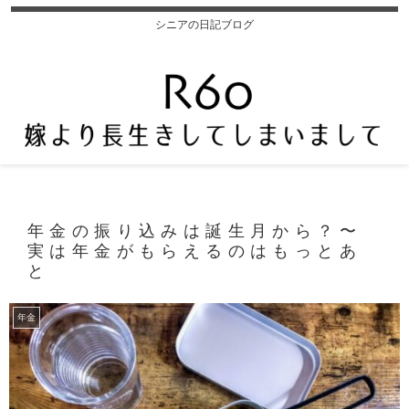
シニアの日記ブログ
年金の振り込みは誕生月から？〜
実は年金がもらえるのはもっとあ
と
年金