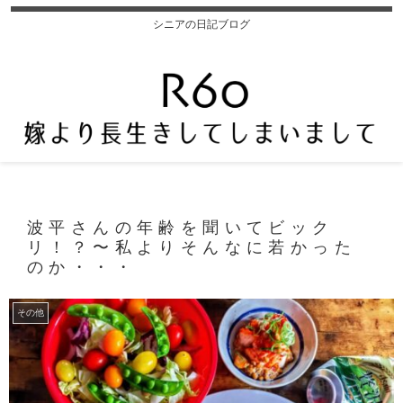
シニアの日記ブログ
波平さんの年齢を聞いてビック
リ！？〜私よりそんなに若かった
のか・・・
その他