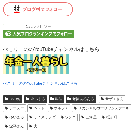
ぺこりーののYouTubeチャンネルはこちら
ぺこりーののYouTubeチャンネルはこちら
その他
ゆいまる
料理
老後あるある
サザエさん
シーズー
ペット
ボルシチ
メカジキのガーリックステーキ
ゆいまる
ライスサラダ
ワンコ
三河屋
桜新町
波平さん
犬