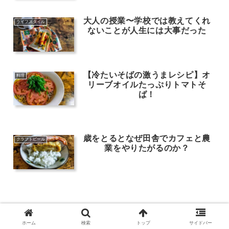
大人の授業〜学校では教えてくれ
ライフスタイル
ないことが人生には大事だった
【冷たいそばの激うまレシピ】オ
料理
リーブオイルたっぷりトマトそ
ば！
歳をとるとなぜ田舎でカフェと農
クラフトビール
業をやりたがるのか？
ホーム
検索
トップ
サイドバー