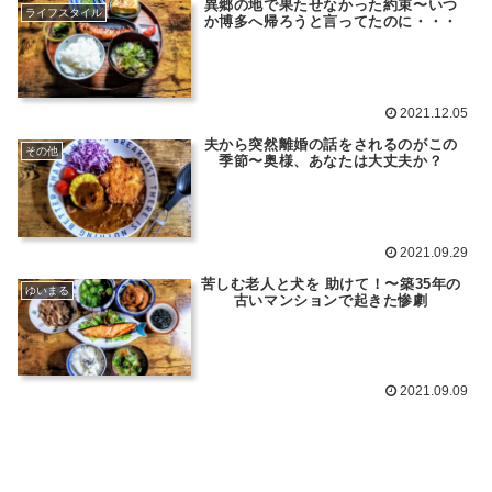
異郷の地で果たせなかった約束〜いつ
ライフスタイル
か博多へ帰ろうと言ってたのに・・・
2021.12.05
夫から突然離婚の話をされるのがこの
その他
季節〜奥様、あなたは大丈夫か？
2021.09.29
苦しむ老人と犬を 助けて！〜築35年の
ゆいまる
古いマンションで起きた惨劇
2021.09.09