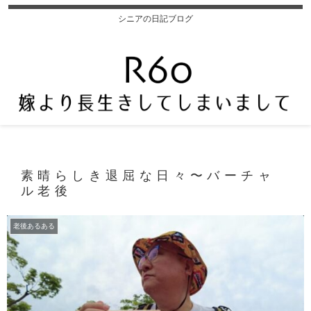
シニアの日記ブログ
素晴らしき退屈な日々〜バーチャ
ル老後
老後あるある