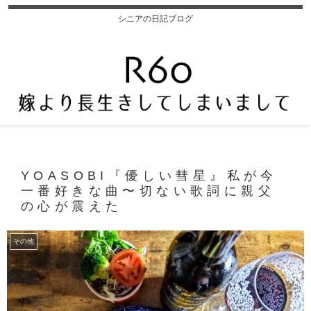
シニアの日記ブログ
YOASOBI『優しい彗星』私が今
一番好きな曲〜切ない歌詞に親父
の心が震えた
その他