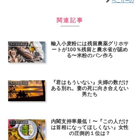
ぺこりーの
関連記事
輸入小麦粉には残留農薬グリホサ
ライフスタイル
ートが100％残留と農水省が認め
る〜米粉のパン作ろ
『君はもういない』夫婦の数だけ
ライフスタイル
ある別れ。妻の死に向き合えない
男たち
内閣支持率最低！〜『この人だけ
ライフスタイル
は首相になってほしくない』女性
の圧倒的１位は？