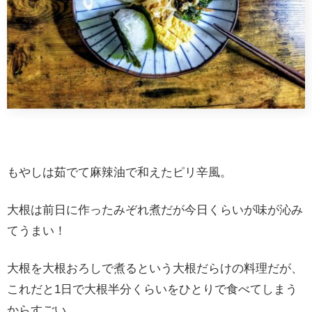
もやしは茹でて麻辣油で和えたピリ辛風。
大根は前日に作ったみぞれ煮だが今日くらいが味が沁み
てうまい！
大根を大根おろしで煮るという大根だらけの料理だが、
これだと1日で大根半分くらいをひとりで食べてしまう
からすごい。