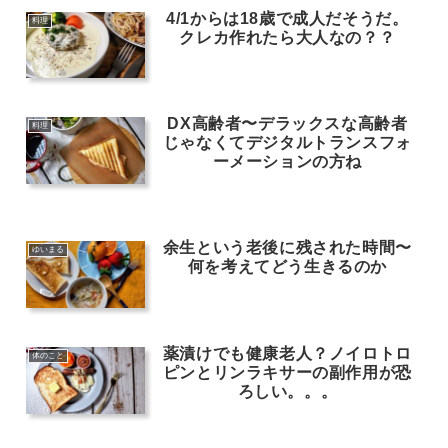
4/1からは18歳で成人だそうだ。
料理
クレカ作れたら大人なの？？
DX高齢者〜デラックスな高齢者
料理
じゃなくてデジタルトランスフォ
ーメーションの方ね
余生という老後に残された時間〜
ゆいまる
何を考えてどう生きるのか
薬漬けでも健康老人？ノイロトロ
体のこと
ピンとリンラキサーの副作用が恐
ろしい。。。