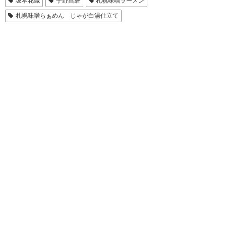
坂本花織
宇野昌磨
札幌味噌ラーメン
札幌味噌らぁめん じゃが白湯仕立て