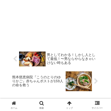
男としてわかる！しかし人とし
て最低！〜男ならやらなきゃい
けない時もある
熊本慈恵病院『こうのとりのゆ
りかご』赤ちゃんポストが159人
の命を救う
ホーム
検索
トップ
サイドバー