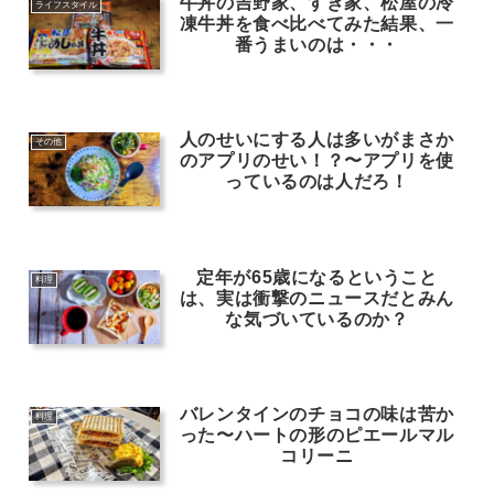
牛丼の吉野家、すき家、松屋の冷
ライフスタイル
凍牛丼を食べ比べてみた結果、一
番うまいのは・・・
人のせいにする人は多いがまさか
その他
のアプリのせい！？〜アプリを使
っているのは人だろ！
定年が65歳になるということ
料理
は、実は衝撃のニュースだとみん
な気づいているのか？
バレンタインのチョコの味は苦か
料理
った〜ハートの形のピエールマル
コリーニ