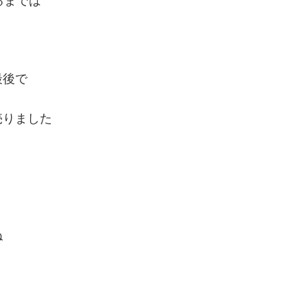
るまでは
最後で
売りました
ね