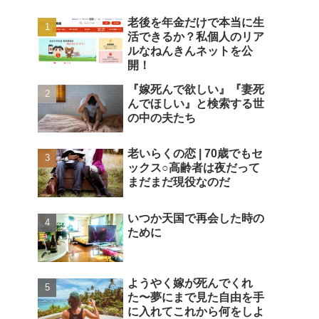
老後を年金だけで本当に生
活できるか？私個人のリア
ルなねんきんネットを公
開！
『嫁死んで欲しい』『妻死
んでほしい』と検索する世
の中の夫たち
老いらくの恋 | 70歳でもセ
ックス○高齢者は夜だって
まだまだ現役なのだ
いつか天国で再会した時の
ために
ようやく嫁が死んでくれ
た〜夢にまで見た自由を手
に入れてこれから何をしよ