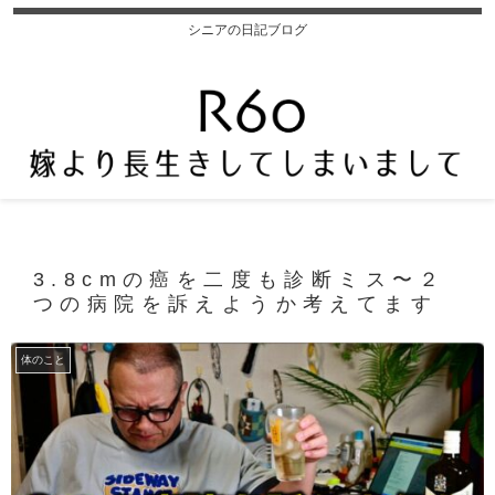
シニアの日記ブログ
3.8cmの癌を二度も診断ミス〜２
つの病院を訴えようか考えてます
体のこと