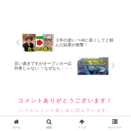
３年の老い 〜AIに若くしてと頼
んだ結果が衝撃！
言い過ぎですがオープンカー以
外車じゃない ！なぜなら・・・
コメントありがとうございます！
いつもコメント楽しみに読んでいます。
しばらくお返事ができませんがコメント
ホーム
検索
トップ
サイドバー
頂けたら嬉しいです！