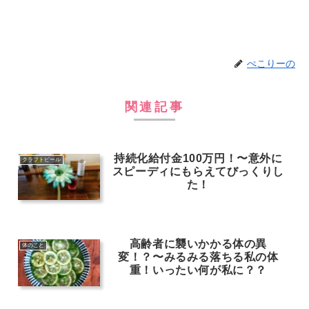
ぺこりーの
関連記事
持続化給付金100万円！〜意外に
クラフトビール
スピーディにもらえてびっくりし
た！
高齢者に襲いかかる体の異
体のこと
変！？〜みるみる落ちる私の体
重！いったい何が私に？？