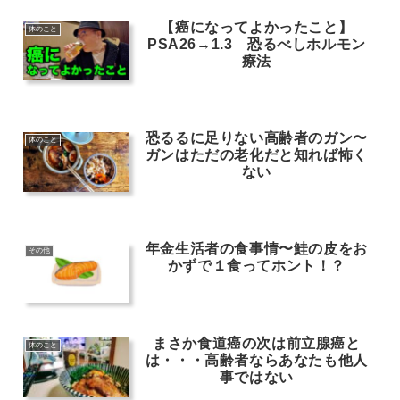
【癌になってよかったこと】
体のこと
PSA26→1.3 恐るべしホルモン
療法
恐るるに足りない高齢者のガン〜
体のこと
ガンはただの老化だと知れば怖く
ない
年金生活者の食事情〜鮭の皮をお
その他
かずで１食ってホント！？
まさか食道癌の次は前立腺癌と
体のこと
は・・・高齢者ならあなたも他人
事ではない